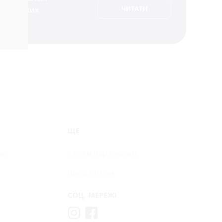
ди чеських
ЧИТАТИ
ЩЕ
ar
Стати партнером
Пиво оптом
СОЦ. МЕРЕЖІ