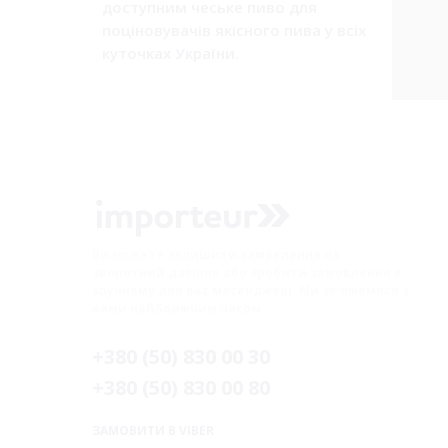
доступним чеське пиво для
поціновувачів якісного пива у всіх
куточках України.
Ви можете залишити замовлення на
зворотний дзвінок або зробити замовлення в
зручному для вас месенджері. Ми зв'яжемося з
вами найближчим часом
+380 (50) 830 00 30
+380 (50) 830 00 80
ЗАМОВИТИ В VIBER