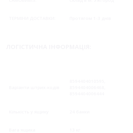
САМОВИВIЗ:
Склад в м. Ужгород
ТЕРМІНИ ДОСТАВКИ:
Протягом 1-3 днів
ЛОГІСТИЧНА ІНФОРМАЦІЯ:
ДЕТАЛЬНІШЕ
8594404010595,
Варіанти штрих-кодів
8594404006468,
8594404006444
Кількість у ящику
24 банки
Дізнайтесь про доступні послуги
та умови доставки і оплати
замовлень
Вага ящика
13 кг