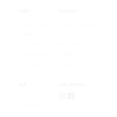
САЙТ
ЗАВОДИ
Каталог пива
Budějovický Budvar
Пивоварні
Plzensky Prazdroj
Доставка і оплата
Staropramen
Про компанію
Heineken
Блог про пиво
Svijany
ЩЕ
СОЦ. МЕРЕЖІ
Стати партнером
Пиво оптом