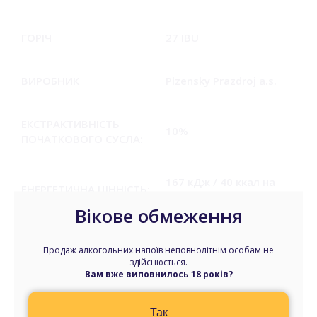
ГОРІЧ
27 IBU
ВИРОБНИК
Plzensky Prazdroj a.s.
ЕКСТРАКТИВНІСТЬ
10%
ПОЧАТКОВОГО СУСЛА:
167 кДж / 40 ккал на
ЕНЕРГЕТИЧНА ЦІННІСТЬ:
100 мл.
Вікове обмеження
вода, ячмінний солод,
СКЛАД:
Продаж алкогольних напоїв неповнолітнім особам не
оброблений хміль.
здійснюється.
Вам вже виповнилось 18 років?
Так