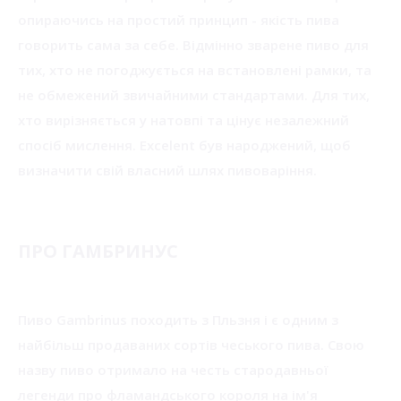
опираючись на простий принцип - якість пива
говорить сама за себе. Відмінно зварене пиво для
тих, хто не погоджується на встановлені рамки, та
не обмежений звичайними стандартами. Для тих,
хто вирізняється у натовпі та цінує незалежний
спосіб мислення. Excelent був народжений, щоб
визначити свій власний шлях пивоваріння.
ПРО ГАМБРИНУС
Пиво Gambrinus походить з Пльзня і є одним з
найбільш продаваних сортів чеського пива. Свою
назву пиво отримало на честь стародавньої
легенди про фламандського короля на ім'я