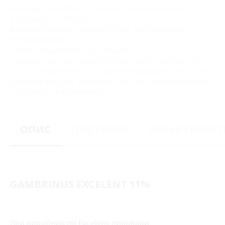
друзями. Замовляйте онлайн з безкоштовною
доставкою по Україні!
Варіанти товару:
8594404010595, 8594404006468,
8594404006444.
Термін придатності до 180 днів.
Продаж спиртних напоїв особам, які не досягли 18
років, не здійснюється. Надмірне вживання алкоголю
шкодить вашому здоров'ю! Сайт має інформативний
характер і не є рекламою.
ОПИС
ДОСТАВКА
ХАРАКТЕРИС
GAMBRINUS EXCELENT 11%
При виробництві Excelent пивовари