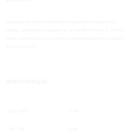
Завдяки збалансованому поєднанню виразного
смаку, хмелевого аромату та легкій питкості, світле
пиво Gambrinus має безліч шанувальників в Україні і
в усьому світі.
IНФОРМАЦІЯ:
ALC./VOL.
4,7%
ОБ `ЄМ
0,5л.