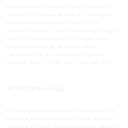
використовують унікальний процес потрійного
охмелення Жатецьким хмелем. Останню порцію
хмелю «пивоварний» майстер додає після
закінчення процесу – коли сусло охолоне. Завдяки
цьому в Gambrinus Excelent 11% зберігаються
ароматичні речовини, які надають йому
«запашного» та свіжого хмелевого аромату.
Показник гіркості - 27 IBU, вміст алкоголю - 4,7%.
ФІЛОСОФІЯ БРЕНДУ
Ми віримо, що все, що створює людина, має сенс
лише тоді, коли вона творить з любовʼю до своєї
справи і якнайкраще. Гамбринус Екселент зварено