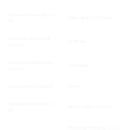
Розмір ящика (Ш x Г x
ДИВИТИСЬ
268 х 404 х 1518 мм
В)
Кількість банок на
1728 жб
палеті
Кількість ящиків на
72 ящика
палеті
Вага палети (бруто)
924 кг
Розмір палети (Ш x Г x
800 х 1200 х 171 мм
В)
Plzeňský Prazdroj, a.s., U