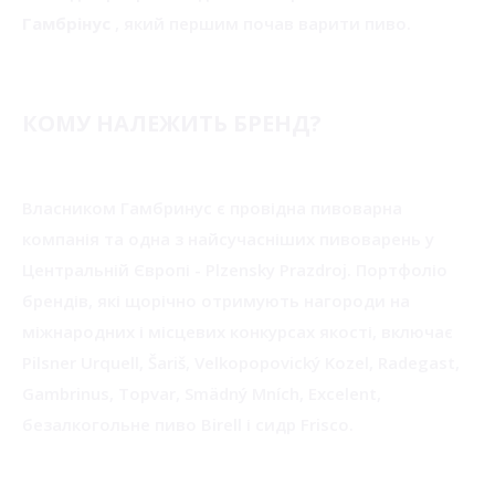
Гамбрінус
, який першим почав варити пиво.
КОМУ НАЛЕЖИТЬ БРЕНД?
Власником Гамбринус є провідна пивоварна
компанія та одна з найсучасніших пивоварень у
Центральній Європі - Plzensky Prazdroj. Портфоліо
брендів, які щорічно отримують нагороди на
міжнародних і місцевих конкурсах якості, включає
Pilsner Urquell, Šariš, Velkopopovický Kozel, Radegast,
Gambrinus, Topvar, Smädný Mních, Excelent,
безалкогольне пиво Birell і сидр Frisco.