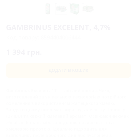
GAMBRINUS EXCELENT, 4,7%
Код товару:
8594404006444
1 394
грн.
ДОДАТИ В КОШИК
Gambrinus Excelent 11°
– світлий лагер з Чехії,
виготовлений за унікальною технологією потрійного
охмелення з використанням жатецького хмелю.
Завдяки цьому пиво має виразну, але легку гірчинку
(27 IBU) та свіжий хмелевий аромат. Освіжаючий смак
зберігає баланс між солодовою насиченістю та
хмелевою гіркотою. Ідеально підходить для
відпочинку після робочого дня або зустрічей з