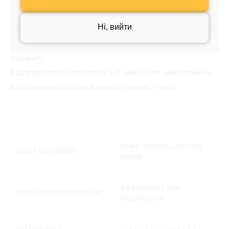
ДОСТАВКА ТА ОПЛАТА
Ні, вийти
Чеське пиво з безкоштовною доставкою по
Україні*.
Відправляємо протягом 1-2 днів після замовлення.
Щотижневі поставки свіжого пива з Чехії.
Нова Пошта, Delivery
ДОСТАВЛЯЄМО:
Group
За реквізитами,
ПРИЙМАЄМО ПЛАТЕЖІ:
післяплата