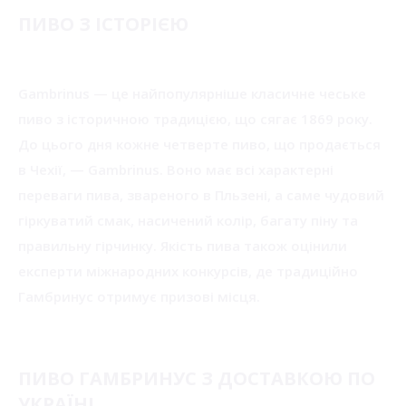
ПИВО З ІСТОРІЄЮ
Gambrinus — це найпопулярніше класичне чеське
пиво з історичною традицією, що сягає 1869 року.
До цього дня кожне четверте пиво, що продається
в Чехії, — Gambrinus. Воно має всі характерні
переваги пива, звареного в Пльзені, а саме чудовий
гіркуватий смак, насичений колір, багату піну та
правильну гірчинку. Якість пива також оцінили
експерти міжнародних конкурсів, де традиційно
Гамбринус отримує призові місця.
ПИВО ГАМБРИНУС З ДОСТАВКОЮ ПО
УКРАЇНІ