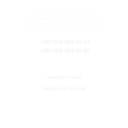
Ви можете залишити замовлення на
зворотний дзвінок або зробити замовлення
в зручному для вас месенджері. Ми
зв'яжемося з вами найближчим часом
+380 (50) 830 00 30
+380 (50) 830 00 80
ЗАМОВИТИ В VIBER
ЗАМОВИТИ В TELEGRAM